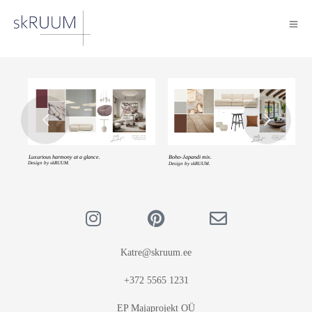
Luxurious harmony at a glance.
Boho-Japandi mix.
Design by skRUUM.
Design by skRUUM.
Katre@skruum.ee
+372 5565 1231
EP Majaprojekt OÜ