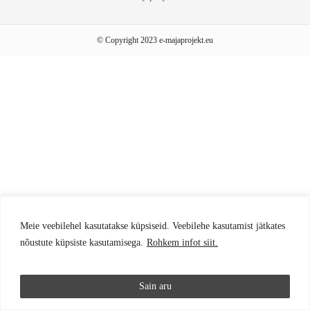
© Copyright 2023 e-majaprojekt.eu
Meie veebilehel kasutatakse küpsiseid. Veebilehe kasutamist jätkates
nõustute küpsiste kasutamisega.
Rohkem infot siit.
Sain aru