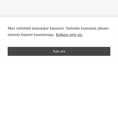
Meie veebilehel kasutatakse küpsiseid. Veebilehe kasutamist jätkates
nõustute küpsiste kasutamisega.
Rohkem infot siit.
Sain aru
PAARISMAJA KASULIK PIND
303,8 M
²