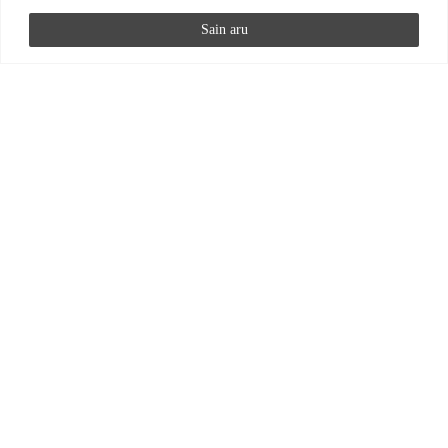
Sain aru
ERAMU KASULIK PIND
162,2 M
²
ERAMU EHITUSALUNE PIND
215 M
²