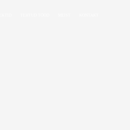
EKTID
TEHTUD TÖÖD
MEIST
KONTAKT