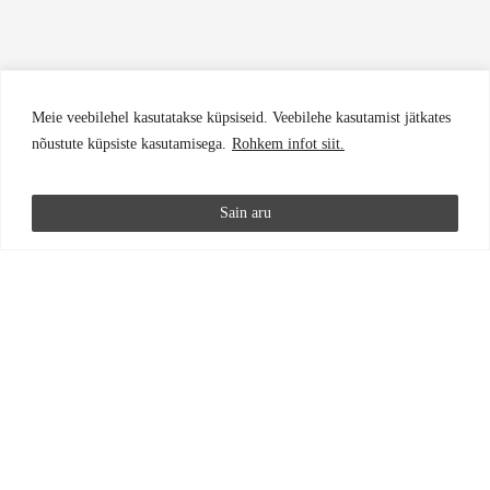
Meie veebilehel kasutatakse küpsiseid. Veebilehe kasutamist jätkates
nõustute küpsiste kasutamisega.
Rohkem infot siit.
Sain aru
ERAMU KASULIK PIND
255,2 M
²