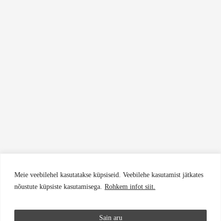
Meie veebilehel kasutatakse küpsiseid. Veebilehe kasutamist jätkates
nõustute küpsiste kasutamisega.
Rohkem infot siit.
Sain aru