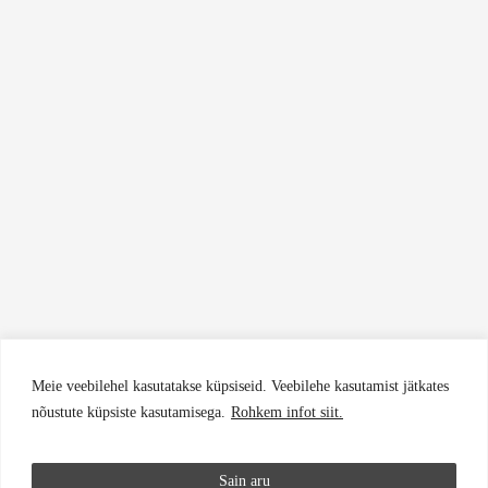
Meie veebilehel kasutatakse küpsiseid. Veebilehe kasutamist jätkates
nõustute küpsiste kasutamisega.
Rohkem infot siit.
Sain aru