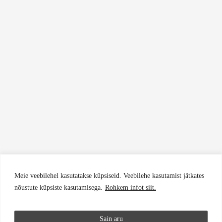
Meie veebilehel kasutatakse küpsiseid. Veebilehe kasutamist jätkates
nõustute küpsiste kasutamisega.
Rohkem infot siit.
Sain aru